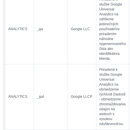
službe Google
Universal
Analytics na
odlíšenie
jedinečných
ANALYTICS
_ga
Google LLC
používateľov
priradením
náhodne
vygenerovaného
čísla ako
identifikátora
klienta.
Priradené k
službe Google
Universal
Analytics na
obmedzenie
rýchlosti žiadostí
ANALYTICS
_gat
Google LLCP
- obmedzenie
zhromažďovania
údajov na
weboch s
vysokou
návštevnosťou.