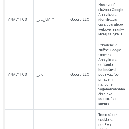
Nastavené
službou Google
Analytics na
ANALYTICS
_gat_UA-.*
Google LLC
identifikáciu
čísla účtu alebo
webovej stránky,
ktorej sa týkajú.
Priradené k
službe Google
Universal
Analytics na
odlíšenie
jedinečných
ANALYTICS
_gid
Google LLC
používateľov
priradením
náhodne
vygenerovaného
čísla ako
identifikátora
klienta.
Tento súbor
cookie sa
používa na