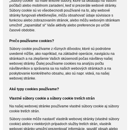
„Súbory cookie“ sú malé textové súbory, ktoré sa ukladajú na Vašom
počítači alebo mobilnom zariadení, keď si prezeráte webové stránky.
Súbory cookie sú vo všeobecnosti používané na to, aby webové
stránky fungovali efektívnejšie, môžu obsahovať údaje súvisiace s
funkciou alebo zobrazovaním stránok, alebo môžu webovým stránkam
umožniť „zapamätať si“ Vaše aktivity alebo preferencie po určité
časové obdobie.
Prečo používame cookies?
Súbory cookie používame z rôznych dôvodov, ktoré sú podrobne
uvedené nižšie, ako napríklad, na základné operácie, navigáciu na
stránkach a na zlepšenie Vašich skúseností počas návštevy našej
webovej stránky. Ďalej používame cookies na analýzu počtu
návštevníkov a správania sa na našich webových stránkach a na
poskytovanie konkrétneho obsahu, ako sú napr. videá, na našej
webovej stránke.
Aké typy cookies používame?
Vlastné súbory cookie a súbory cookie tretích strán
Na našej webovej stránke používame vlastné súbory cookie aj súbory
cookie tretích strán.
Súbory cookie môže nastaviť vlastník webovej stránky (vlastné súbory
cookie) alebo v niektorých prípadoch služby tretích strán, vlastník
webovej stránky umožní prezentovať informácie, spustiť obsah alebo