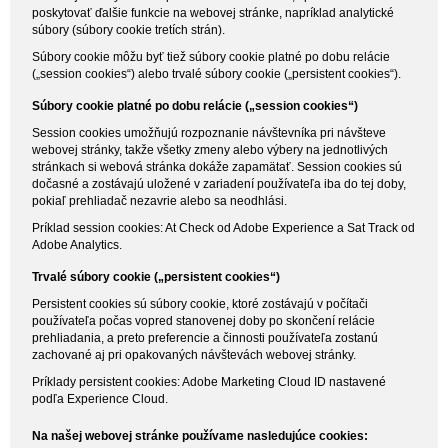
poskytovať ďalšie funkcie na webovej stránke, napríklad analytické
súbory (súbory cookie tretích strán).
Súbory cookie môžu byť tiež súbory cookie platné po dobu relácie
(„session cookies“) alebo trvalé súbory cookie („persistent cookies“).
Súbory cookie platné po dobu relácie („session cookies“)
Session cookies umožňujú rozpoznanie návštevníka pri návšteve
webovej stránky, takže všetky zmeny alebo výbery na jednotlivých
stránkach si webová stránka dokáže zapamätať. Session cookies sú
dočasné a zostávajú uložené v zariadení používateľa iba do tej doby,
pokiaľ prehliadač nezavrie alebo sa neodhlási.
Príklad session cookies: At Check od Adobe Experience a Sat Track od
Adobe Analytics.
Trvalé súbory cookie („persistent cookies“)
Persistent cookies sú súbory cookie, ktoré zostávajú v počítači
používateľa počas vopred stanovenej doby po skončení relácie
prehliadania, a preto preferencie a činnosti používateľa zostanú
zachované aj pri opakovaných návštevách webovej stránky.
Príklady persistent cookies: Adobe Marketing Cloud ID nastavené
podľa Experience Cloud.
Na našej webovej stránke používame nasledujúce cookies: