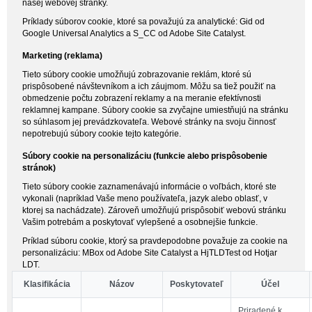
našej webovej stránky.
Príklady súborov cookie, ktoré sa považujú za analytické: Gid od
Google Universal Analytics a S_CC od Adobe Site Catalyst.
Marketing (reklama)
Tieto súbory cookie umožňujú zobrazovanie reklám, ktoré sú
prispôsobené návštevníkom a ich záujmom. Môžu sa tiež použiť na
obmedzenie počtu zobrazení reklamy a na meranie efektívnosti
reklamnej kampane. Súbory cookie sa zvyčajne umiestňujú na stránku
so súhlasom jej prevádzkovateľa. Webové stránky na svoju činnosť
nepotrebujú súbory cookie tejto kategórie.
Súbory cookie na personalizáciu (funkcie alebo prispôsobenie
stránok)
Tieto súbory cookie zaznamenávajú informácie o voľbách, ktoré ste
vykonali (napríklad Vaše meno používateľa, jazyk alebo oblasť, v
ktorej sa nachádzate). Zároveň umožňujú prispôsobiť webovú stránku
Vašim potrebám a poskytovať vylepšené a osobnejšie funkcie.
Príklad súboru cookie, ktorý sa pravdepodobne považuje za cookie na
personalizáciu: MBox od Adobe Site Catalyst a HjTLDTest od Hotjar
LDT.
Klasifikácia
Názov
Poskytovateľ
Účel
Priradené k