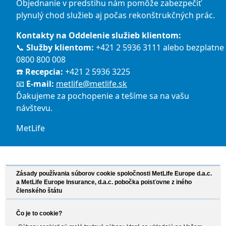
Objednanie v predstihu nám pomôže zabezpečiť
plynulý chod služieb aj počas rekonštrukčných prác.
Kontakty na Oddelenie služieb klientom:
📞
Služby klientom:
+421 2 5936 3111 alebo bezplatne
0800 800 008
☎️
Recepcia:
+421 2 5936 3225
📧
E-mail:
metlife@metlife.sk
Ďakujeme za pochopenie a tešíme sa na vašu
návštevu.
MetLife
Zásady používania súborov cookie spoločnosti MetLife Europe d.a.c.
a MetLife Europe Insurance, d.a.c. pobočka poisťovne z iného
členského štátu
Čo je to cookie?