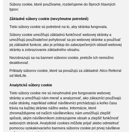
Súbory cookie, ktoré používame, rozdeľujeme do štyroch hlavných
typov:
Základné súbory cookie (nevyhnutne potrebné)
Tieto súbory cookie sú potrebné na to, aby stránka fungovala.
Súbory cookie umožňujú základnú funkčnosť webovej stránky a
umožňujú používateľovi pohybovať sa po webovej stránke a používať
jej základné funkcie, ako je prístup do zabezpečených oblastí webovej
stránky a zobrazovanie základného obsahu.
Nezobrazujú sa na banneri súborov cookie, pretože ich nemožno
deaktivovať.
Príklady súborov cookie, ktoré sa považujú za základné: Alico Referral
od MetLife.
Analytické súbory cookie
Tieto súbory cookie nie sú nevyhnutné pre fungovanie webovej
stránky a umožňujú nám merať a analyzovať, ako zákazníci používajú
naše stránky, napríklad odkiaľ návštevníci prichádzajú a koľko času
trávia na každej stránke nášho webu. Informácie, ktoré
zhromažďujeme od našich návštevníkov, nám umožňujú zlepšiť
spôsob, akým návštevníkom zobrazujeme obsah a zlepšiť funkčnosť
webových stránok. Analytické cookies môžete prijať alebo odmietnuť
pomocou vyskakovacieho bannera súborov cookie pri prvej návšteve