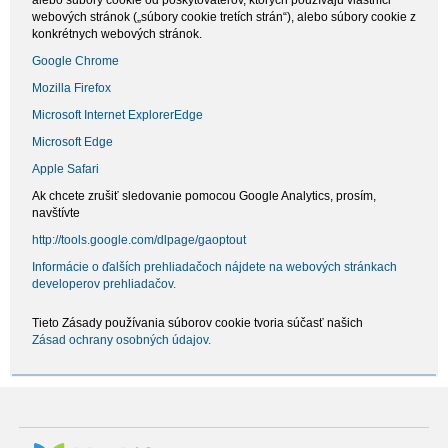
alebo súbory cookie od poskytovateľov, ktorých používajú vlastníci
webových stránok („súbory cookie tretích strán“), alebo súbory cookie z
konkrétnych webových stránok.
Google Chrome
Mozilla Firefox
Microsoft Internet ExplorerEdge
Microsoft Edge
Apple Safari
Ak chcete zrušiť sledovanie pomocou Google Analytics, prosím,
navštívte
http://tools.google.com/dlpage/gaoptout
Informácie o ďalších prehliadačoch nájdete na webových stránkach
developerov prehliadačov.
Tieto Zásady používania súborov cookie tvoria súčasť našich
Zásad ochrany osobných údajov.