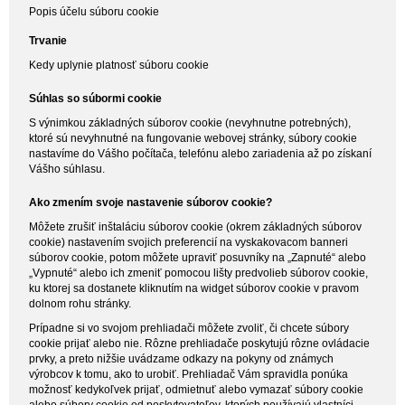
Popis účelu súboru cookie
Trvanie
Kedy uplynie platnosť súboru cookie
Súhlas so súbormi cookie
S výnimkou základných súborov cookie (nevyhnutne potrebných),
ktoré sú nevyhnutné na fungovanie webovej stránky, súbory cookie
nastavíme do Vášho počítača, telefónu alebo zariadenia až po získaní
Vášho súhlasu.
Ako zmením svoje nastavenie súborov cookie?
Môžete zrušiť inštaláciu súborov cookie (okrem základných súborov
cookie) nastavením svojich preferencií na vyskakovacom banneri
súborov cookie, potom môžete upraviť posuvníky na „Zapnuté“ alebo
„Vypnuté“ alebo ich zmeniť pomocou lišty predvolieb súborov cookie,
ku ktorej sa dostanete kliknutím na widget súborov cookie v pravom
dolnom rohu stránky.
Prípadne si vo svojom prehliadači môžete zvoliť, či chcete súbory
cookie prijať alebo nie. Rôzne prehliadače poskytujú rôzne ovládacie
prvky, a preto nižšie uvádzame odkazy na pokyny od známych
výrobcov k tomu, ako to urobiť. Prehliadač Vám spravidla ponúka
možnosť kedykoľvek prijať, odmietnuť alebo vymazať súbory cookie