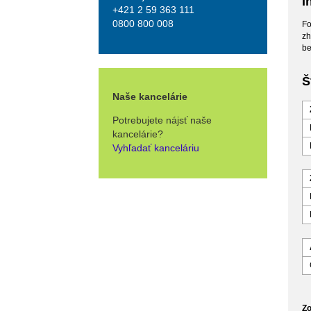
I
+421 2 59 363 111
0800 800 008
Fo
zh
be
Š
Naše kancelárie
Potrebujete nájsť naše
kancelárie?
Vyhľadať kanceláriu
Zo