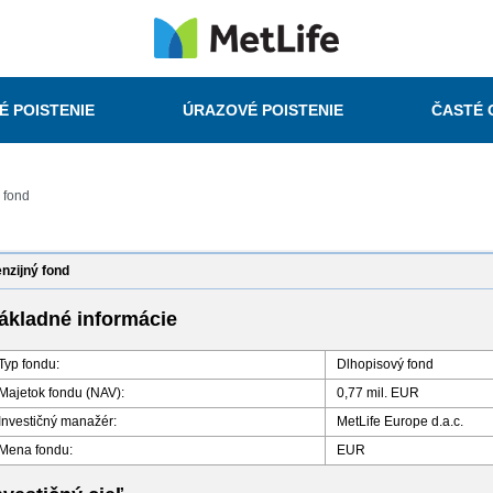
É POISTENIE
ÚRAZOVÉ POISTENIE
ČASTÉ 
 fond
nzijný fond
ákladné informácie
Typ fondu:
Dlhopisový fond
Majetok fondu (NAV):
0,77 mil. EUR
Investičný manažér:
MetLife Europe d.a.c.
Mena fondu:
EUR