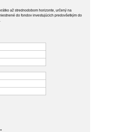
 krátko až strednodobom horizonte, určený na
umiestnené do fondov investujúcich predovšetkým do
.
*