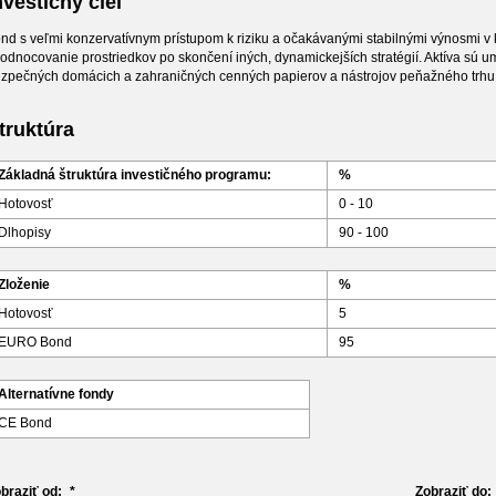
nvestičný cieľ
nd s veľmi konzervatívnym prístupom k riziku a očakávanými stabilnými výnosmi v
odnocovanie prostriedkov po skončení iných, dynamickejších stratégií. Aktíva sú 
zpečných domácich a zahraničných cenných papierov a nástrojov peňažného trhu
truktúra
Základná štruktúra investičného programu:
%
Hotovosť
0 - 10
Dlhopisy
90 - 100
Zloženie
%
Hotovosť
5
EURO Bond
95
Alternatívne fondy
CE Bond
braziť od:
*
Zobraziť do: