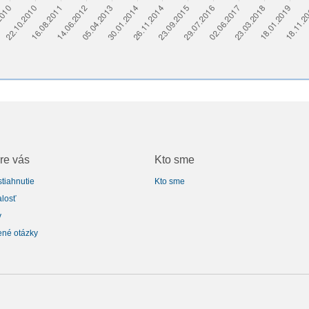
re vás
Kto sme
stiahnutie
Kto sme
alosť
v
ené otázky